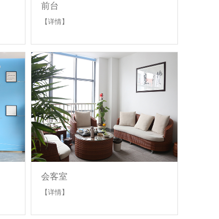
前台
【详情】
会客室
【详情】