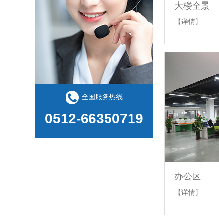
大楼全景
【详情】
全国服务热线
0512-66350719
办公区
【详情】