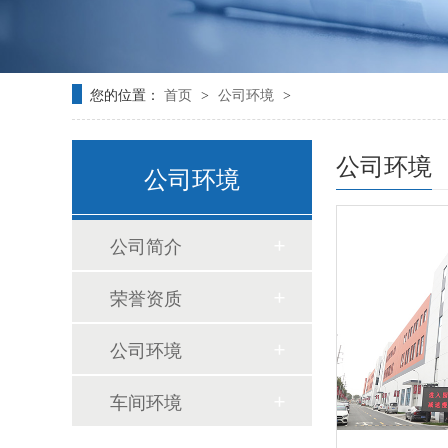
您的位置：
首页
公司环境
>
>
公司环境
公司环境
公司简介
荣誉资质
公司环境
车间环境