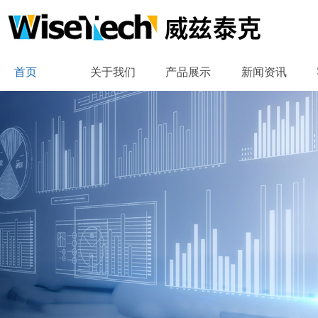
首页
关于我们
产品展示
新闻资讯