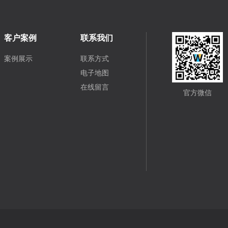
客户案例
联系我们
案例展示
联系方式
电子地图
在线留言
官方微信