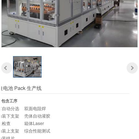
在线留言
联系我们
EN
RU
柱电池 Pack 生产线
线包含工序
芯自动分选 双面电阻焊
动装下支架 壳体自动灌胶
性检查 箱体Laser
动装上支架 综合性能测试
动装镍片