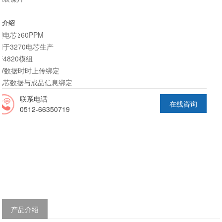
线介绍
理电芯≥60PPM
用于3270电芯生产
产4820模组
CV数据时时上传绑定
电芯数据与成品信息绑定
联系电话
在线咨询
0512-66350719
产品介绍