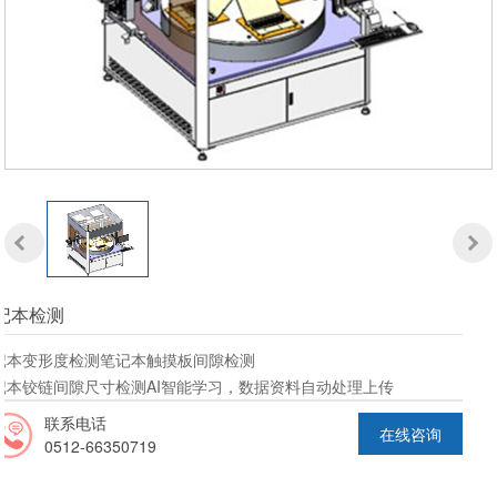
在线留言
联系我们
EN
RU
记本检测
记本变形度检测 笔记本触摸板间隙检测
记本铰链间隙尺寸检测 AI智能学习，数据资料自动处理上传
联系电话
在线咨询
0512-66350719