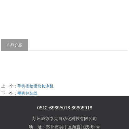
产品介绍
上一个：
手机指纹模块检测机
下一个：
手机包装线
0512-65655016 65655916
苏州威兹泰克自动化科技有限公司
地 址：苏州市吴中区甪直张庆街1号